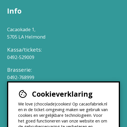
Info
Cacaokade 1,
5705 LA Helmond
Kassa/tickets:
0492-529009
Brasserie:
0492-768999
Cookieverklaring
Werken bij
We love (chocolade)cookies! Op cacaofabriek.nl
Partners & Samenwerkingen
en in de ticket-omgeving maken we gebruik van
cookies en vergelijkbare technologieën. Voor
het goed functioneren van onze website en om
ANBI status
de gebruikerservaring te verbeteren en