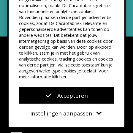
optimaliseren, maakt De Cacaofabriek gebruik
Nieuwsbrief
van functionele en analytische cookies.
Bovendien plaatsen derde partijen advertentie
cookies, zodat De Cacaofabriek relevante en
gepersonaliseerde advertenties kan tonen op
andere websites. Dit betekent dat jouw
internetgedrag op basis van deze cookies door
derden gevolgd kan worden. Door op akkoord
te klikken, stem je in met het gebruik van
analytische cookies, tracking cookies en cookies
van derde partijen. Via ‘selectie toestaan’ kun je
Disclaimer
Privacyverklaring
Kleine lettertjes
aangeven welke type cookies je toelaat. Voor
VSCD Bezoekersvoorwaarden
meer informatie klik
hier
.
Website door
The Cre8ion.Lab
Accepteren
Instellingen aanpassen
Verplicht
Functionele cookies
Agenda
Contact
Zoeken
Menu