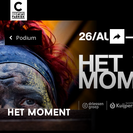
Podium
Delen via
Facebook
Whatsapp
X
het moment