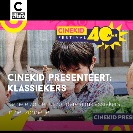
cinekid presenteert:
klassiekers
De hele zomer bijzondere filmklassiekers
in het zonnetje