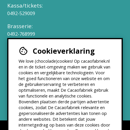
Kassa/tickets:
0492-529009
Brasserie:
0492-768999
Cookieverklaring
Werken bij
We love (chocolade)cookies! Op cacaofabriek.nl
Partners & Samenwerkingen
en in de ticket-omgeving maken we gebruik van
cookies en vergelijkbare technologieën. Voor
het goed functioneren van onze website en om
ANBI status
de gebruikerservaring te verbeteren en
optimaliseren, maakt De Cacaofabriek gebruik
Nieuwsbrief
van functionele en analytische cookies.
Bovendien plaatsen derde partijen advertentie
cookies, zodat De Cacaofabriek relevante en
gepersonaliseerde advertenties kan tonen op
andere websites. Dit betekent dat jouw
internetgedrag op basis van deze cookies door