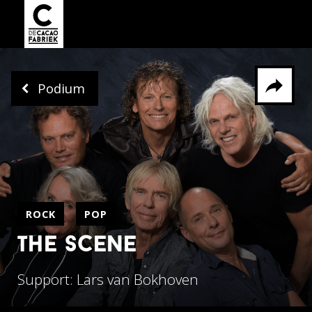
Podium
Delen via
Facebook
Whatsapp
X
ROCK
POP
the scene
Support: Lars van Bokhoven