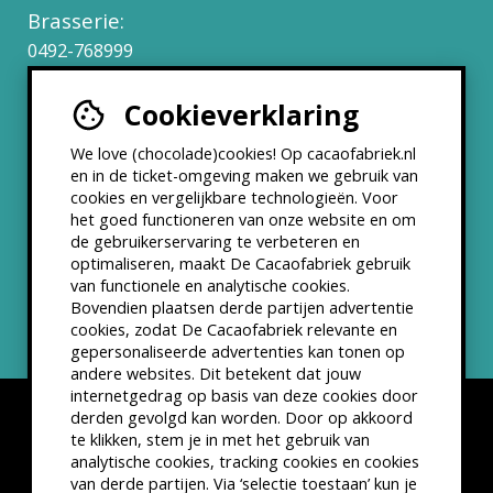
Brasserie:
0492-768999
Cookieverklaring
Werken bij
We love (chocolade)cookies! Op cacaofabriek.nl
Partners & Samenwerkingen
en in de ticket-omgeving maken we gebruik van
cookies en vergelijkbare technologieën. Voor
het goed functioneren van onze website en om
ANBI status
de gebruikerservaring te verbeteren en
optimaliseren, maakt De Cacaofabriek gebruik
Nieuwsbrief
van functionele en analytische cookies.
Bovendien plaatsen derde partijen advertentie
cookies, zodat De Cacaofabriek relevante en
gepersonaliseerde advertenties kan tonen op
andere websites. Dit betekent dat jouw
internetgedrag op basis van deze cookies door
derden gevolgd kan worden. Door op akkoord
te klikken, stem je in met het gebruik van
analytische cookies, tracking cookies en cookies
van derde partijen. Via ‘selectie toestaan’ kun je
Disclaimer
Privacyverklaring
Kleine lettertjes