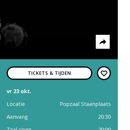
Delen via
TICKETS & TIJDEN
Facebook
Whatsapp
X
vr 23 okt.
Locatie
Popzaal Staanplaats
Aanvang
20:30
Zaal open
20:00