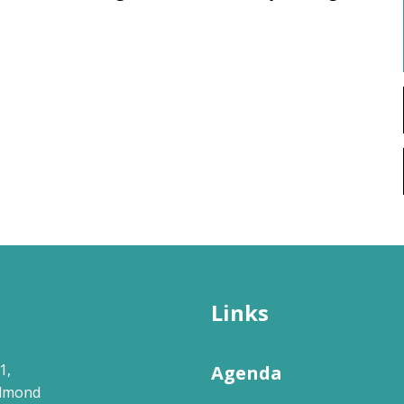
Links
1,
Agenda
elmond