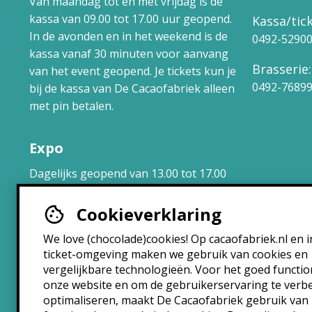
Van maandag tot en met vrijdag is de
kassa van 09.00 tot 17.00 uur geopend.
Kassa/tick
In de avonden en in het weekend is de
0492-5290
kassa vanaf 30 minuten voor aanvang
Brasserie:
van het event geopend. Je tickets kun je
0492-7689
bij de kassa van De Cacaofabriek alleen
met pin betalen.
Expo
Dagelijks geopend van 13.00 tot 17.00
uur.
Cookieverklaring
Brasserie
We love (chocolade)cookies! Op cacaofabriek.nl en i
ticket-omgeving maken we gebruik van cookies en
Maandag: 10:30 – 22:30
vergelijkbare technologieën. Voor het goed functi
Dinsdag: 10:30 – 22:30
onze website en om de gebruikerservaring te verb
Woensdag: 10:30 – 22:30
optimaliseren, maakt De Cacaofabriek gebruik van
Donderdag: 10:30 – 00:00