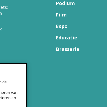
Podium
ets:
09
Film
Expo
99
Educatie
Brasserie
n de
oneren van
eteren en