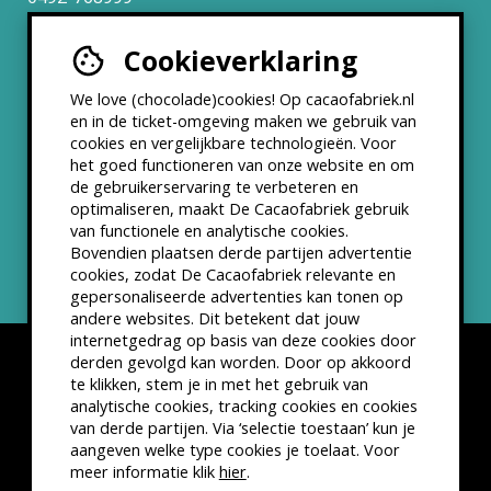
Cookieverklaring
Werken bij
We love (chocolade)cookies! Op cacaofabriek.nl
Partners & Samenwerkingen
en in de ticket-omgeving maken we gebruik van
cookies en vergelijkbare technologieën. Voor
het goed functioneren van onze website en om
ANBI status
de gebruikerservaring te verbeteren en
optimaliseren, maakt De Cacaofabriek gebruik
Nieuwsbrief
van functionele en analytische cookies.
Bovendien plaatsen derde partijen advertentie
cookies, zodat De Cacaofabriek relevante en
gepersonaliseerde advertenties kan tonen op
andere websites. Dit betekent dat jouw
internetgedrag op basis van deze cookies door
derden gevolgd kan worden. Door op akkoord
te klikken, stem je in met het gebruik van
analytische cookies, tracking cookies en cookies
van derde partijen. Via ‘selectie toestaan’ kun je
Disclaimer
Privacyverklaring
Kleine lettertjes
aangeven welke type cookies je toelaat. Voor
VSCD Bezoekersvoorwaarden
meer informatie klik
hier
.