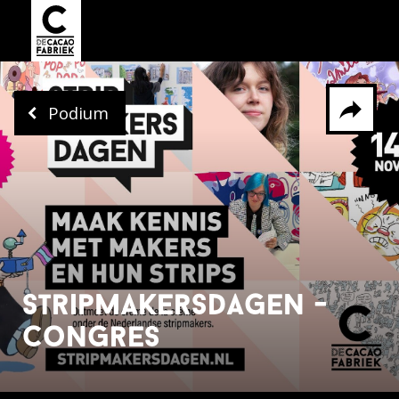
Podium
Delen via
Facebook
Whatsapp
X
stripmakersdagen -
congres