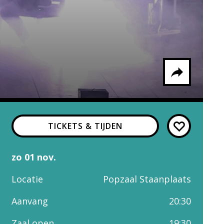
Delen via
TICKETS & TIJDEN
Facebook
Whatsapp
X
zo 01 nov.
Locatie
Popzaal Staanplaats
Aanvang
20:30
Zaal open
19:30