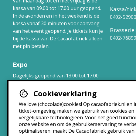
Van maandag tot en met vrijdag is de
kassa van 09.00 tot 17.00 uur geopend.
Kassa/tick
In de avonden en in het weekend is de
0492-5290
kassa vanaf 30 minuten voor aanvang
Brasserie:
van het event geopend. Je tickets kun je
0492-7689
bij de kassa van De Cacaofabriek alleen
met pin betalen.
Expo
Dagelijks geopend van 13.00 tot 17.00
uur.
Cookieverklaring
Brasserie
We love (chocolade)cookies! Op cacaofabriek.nl en i
ticket-omgeving maken we gebruik van cookies en
Maandag: 10:30 – 22:30
vergelijkbare technologieën. Voor het goed functi
Dinsdag: 10:30 – 22:30
onze website en om de gebruikerservaring te verb
Woensdag: 10:30 – 22:30
optimaliseren, maakt De Cacaofabriek gebruik van
Donderdag: 10:30 – 00:00