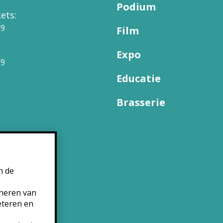
Podium
ets:
09
Film
Expo
99
Educatie
Brasserie
n de
oneren van
eteren en