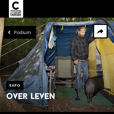
Podium
Delen via
Facebook
Whatsapp
X
EXPO
over leven