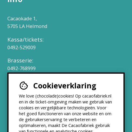
Cacaokade 1,
5705 LA Helmond
Kassa/tickets:
0492-529009
Brasserie:
0492-768999
Cookieverklaring
Werken bij
We love (chocolade)cookies! Op cacaofabriek.nl
Partners & Samenwerkingen
en in de ticket-omgeving maken we gebruik van
cookies en vergelijkbare technologieën. Voor
het goed functioneren van onze website en om
ANBI status
de gebruikerservaring te verbeteren en
optimaliseren, maakt De Cacaofabriek gebruik
Nieuwsbrief
van functionele en analytische cookies.