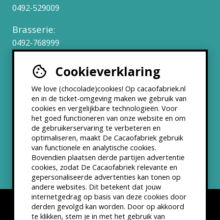
0492-529009
Brasserie:
0492-768999
Cookieverklaring
Werken bij
We love (chocolade)cookies! Op cacaofabriek.nl
Partners & Samenwerkingen
en in de ticket-omgeving maken we gebruik van
cookies en vergelijkbare technologieën. Voor
het goed functioneren van onze website en om
ANBI status
de gebruikerservaring te verbeteren en
optimaliseren, maakt De Cacaofabriek gebruik
Nieuwsbrief
van functionele en analytische cookies.
Bovendien plaatsen derde partijen advertentie
cookies, zodat De Cacaofabriek relevante en
gepersonaliseerde advertenties kan tonen op
andere websites. Dit betekent dat jouw
internetgedrag op basis van deze cookies door
derden gevolgd kan worden. Door op akkoord
te klikken, stem je in met het gebruik van