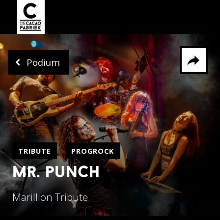
Podium
Delen via
Facebook
Whatsapp
X
TRIBUTE
PROGROCK
mr. punch
Marillion Tribute