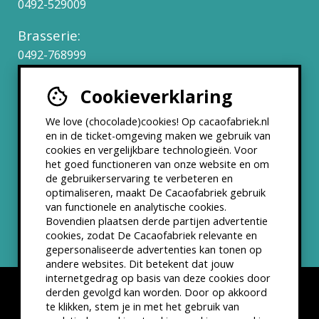
0492-529009
Brasserie:
0492-768999
Cookieverklaring
Werken bij
We love (chocolade)cookies! Op cacaofabriek.nl
Partners & Samenwerkingen
en in de ticket-omgeving maken we gebruik van
cookies en vergelijkbare technologieën. Voor
het goed functioneren van onze website en om
ANBI status
de gebruikerservaring te verbeteren en
optimaliseren, maakt De Cacaofabriek gebruik
Nieuwsbrief
van functionele en analytische cookies.
Bovendien plaatsen derde partijen advertentie
cookies, zodat De Cacaofabriek relevante en
gepersonaliseerde advertenties kan tonen op
andere websites. Dit betekent dat jouw
internetgedrag op basis van deze cookies door
derden gevolgd kan worden. Door op akkoord
te klikken, stem je in met het gebruik van