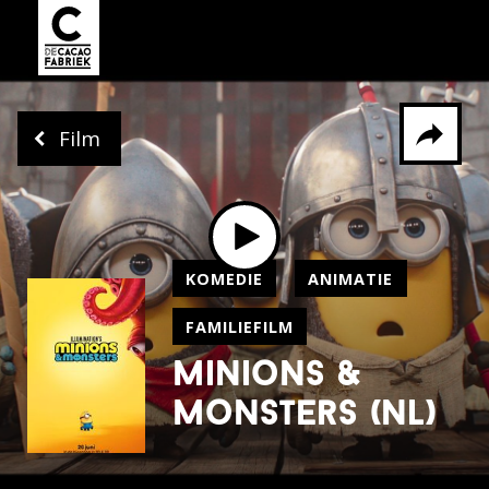
Film
Delen via
KOMEDIE
ANIMATIE
Facebook
Whatsapp
X
FAMILIEFILM
minions &
monsters (nl)