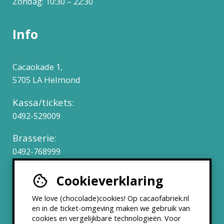
Zondag: 10:30 – 22:30
Info
Cacaokade 1,
5705 LA Helmond
Kassa/tickets:
0492-529009
Brasserie:
0492-768999
Cookieverklaring
Werken bij
We love (chocolade)cookies! Op cacaofabriek.nl
Partners & Samenwerkingen
en in de ticket-omgeving maken we gebruik van
cookies en vergelijkbare technologieën. Voor