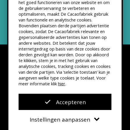
het goed functioneren van onze website en om
ANBI status
de gebruikerservaring te verbeteren en
optimaliseren, maakt De Cacaofabriek gebruik
Nieuwsbrief
van functionele en analytische cookies.
Bovendien plaatsen derde partijen advertentie
cookies, zodat De Cacaofabriek relevante en
gepersonaliseerde advertenties kan tonen op
andere websites. Dit betekent dat jouw
internetgedrag op basis van deze cookies door
derden gevolgd kan worden. Door op akkoord
te klikken, stem je in met het gebruik van
analytische cookies, tracking cookies en cookies
van derde partijen. Via ‘selectie toestaan’ kun je
Disclaimer
Privacyverklaring
Kleine lettertjes
aangeven welke type cookies je toelaat. Voor
VSCD Bezoekersvoorwaarden
meer informatie klik
hier
.
Website door
The Cre8ion.Lab
Accepteren
Instellingen aanpassen