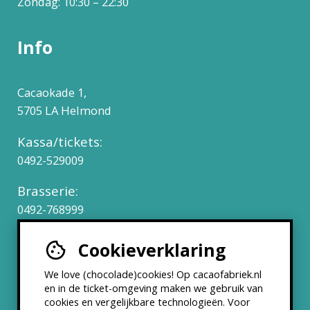
Zondag: 10:30 – 22:30
Info
Cacaokade 1,
5705 LA Helmond
Kassa/tickets:
0492-529009
Brasserie:
0492-768999
Cookieverklaring
Werken bij
We love (chocolade)cookies! Op cacaofabriek.nl
Partners & Samenwerkingen
en in de ticket-omgeving maken we gebruik van
cookies en vergelijkbare technologieën. Voor