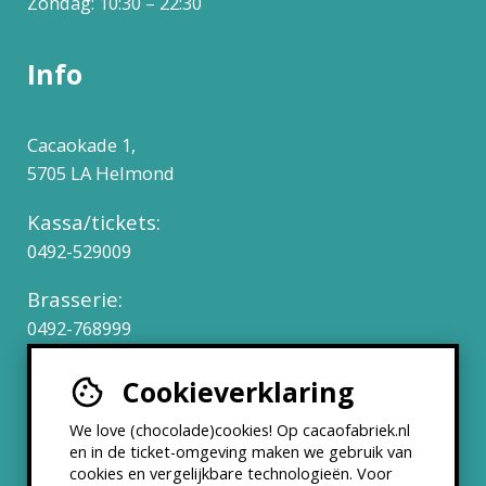
Zondag: 10:30 – 22:30
Info
Cacaokade 1,
5705 LA Helmond
Kassa/tickets:
0492-529009
Brasserie:
0492-768999
Cookieverklaring
Werken bij
We love (chocolade)cookies! Op cacaofabriek.nl
Partners & Samenwerkingen
en in de ticket-omgeving maken we gebruik van
cookies en vergelijkbare technologieën. Voor