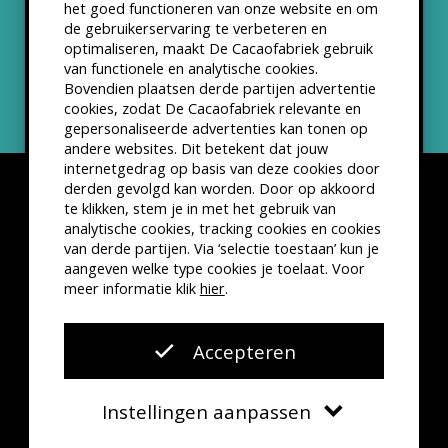
het goed functioneren van onze website en om
ANBI status
de gebruikerservaring te verbeteren en
optimaliseren, maakt De Cacaofabriek gebruik
Nieuwsbrief
van functionele en analytische cookies.
Bovendien plaatsen derde partijen advertentie
cookies, zodat De Cacaofabriek relevante en
gepersonaliseerde advertenties kan tonen op
andere websites. Dit betekent dat jouw
internetgedrag op basis van deze cookies door
derden gevolgd kan worden. Door op akkoord
te klikken, stem je in met het gebruik van
analytische cookies, tracking cookies en cookies
van derde partijen. Via ‘selectie toestaan’ kun je
Disclaimer
Privacyverklaring
Kleine lettertjes
aangeven welke type cookies je toelaat. Voor
VSCD Bezoekersvoorwaarden
meer informatie klik
hier
.
Website door
The Cre8ion.Lab
Accepteren
Instellingen aanpassen