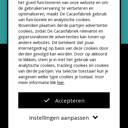
het goed functioneren van onze website en om
ANBI status
de gebruikerservaring te verbeteren en
optimaliseren, maakt De Cacaofabriek gebruik
Nieuwsbrief
van functionele en analytische cookies.
Bovendien plaatsen derde partijen advertentie
cookies, zodat De Cacaofabriek relevante en
gepersonaliseerde advertenties kan tonen op
andere websites. Dit betekent dat jouw
internetgedrag op basis van deze cookies door
derden gevolgd kan worden. Door op akkoord
te klikken, stem je in met het gebruik van
analytische cookies, tracking cookies en cookies
van derde partijen. Via ‘selectie toestaan’ kun je
Disclaimer
Privacyverklaring
Kleine lettertjes
aangeven welke type cookies je toelaat. Voor
VSCD Bezoekersvoorwaarden
meer informatie klik
hier
.
Website door
The Cre8ion.Lab
Accepteren
Instellingen aanpassen