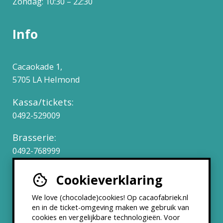
Zondag: 10:30 – 22:30
Info
Cacaokade 1,
5705 LA Helmond
Kassa/tickets:
0492-529009
Brasserie:
0492-768999
Cookieverklaring
Werken bij
We love (chocolade)cookies! Op cacaofabriek.nl
Partners & Samenwerkingen
en in de ticket-omgeving maken we gebruik van
cookies en vergelijkbare technologieën. Voor