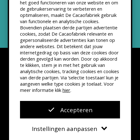
het goed functioneren van onze website en om
ANBI status
de gebruikerservaring te verbeteren en
optimaliseren, maakt De Cacaofabriek gebruik
Nieuwsbrief
van functionele en analytische cookies.
Bovendien plaatsen derde partijen advertentie
cookies, zodat De Cacaofabriek relevante en
gepersonaliseerde advertenties kan tonen op
andere websites. Dit betekent dat jouw
internetgedrag op basis van deze cookies door
derden gevolgd kan worden. Door op akkoord
te klikken, stem je in met het gebruik van
analytische cookies, tracking cookies en cookies
van derde partijen. Via ‘selectie toestaan’ kun je
Disclaimer
Privacyverklaring
Kleine lettertjes
aangeven welke type cookies je toelaat. Voor
VSCD Bezoekersvoorwaarden
meer informatie klik
hier
.
Website door
The Cre8ion.Lab
Accepteren
Instellingen aanpassen