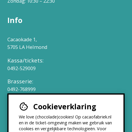
Zondag: 10:30 – 22:30
Info
Cacaokade 1,
5705 LA Helmond
Kassa/tickets:
0492-529009
Brasserie:
0492-768999
Cookieverklaring
Werken bij
We love (chocolade)cookies! Op cacaofabriek.nl
Partners & Samenwerkingen
en in de ticket-omgeving maken we gebruik van
cookies en vergelijkbare technologieën. Voor