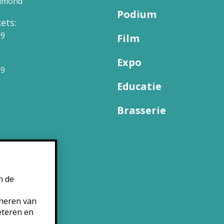
elmond
Podium
ets:
09
Film
Expo
99
Educatie
Brasserie
n de
oneren van
eteren en