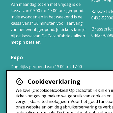
5705 LA H
Van maandag tot en met vrijdag is de
kassa van 09.00 tot 17.00 uur geopend.
Kassa/tick
In de avonden en in het weekend is de
0492-5290
kassa vanaf 30 minuten voor aanvang
Brasserie:
van het event geopend. Je tickets kun je
0492-7689
bij de kassa van De Cacaofabriek alleen
met pin betalen.
Expo
Dagelijks geopend van 13.00 tot 17.00
uur.
Cookieverklaring
Brasserie
We love (chocolade)cookies! Op cacaofabriek.nl en i
ticket-omgeving maken we gebruik van cookies en
Maandag: 10:30 – 22:30
vergelijkbare technologieën. Voor het goed functi
Dinsdag: 10:30 – 22:30
onze website en om de gebruikerservaring te verb
Woensdag: 10:30 – 22:30
optimaliseren, maakt De Cacaofabriek gebruik van