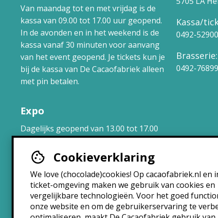
5705 LA H
Van maandag tot en met vrijdag is de
kassa van 09.00 tot 17.00 uur geopend.
Kassa/tick
In de avonden en in het weekend is de
0492-5290
kassa vanaf 30 minuten voor aanvang
Brasserie:
van het event geopend. Je tickets kun je
0492-7689
bij de kassa van De Cacaofabriek alleen
met pin betalen.
Expo
Dagelijks geopend van 13.00 tot 17.00
uur.
Cookieverklaring
Brasserie
We love (chocolade)cookies! Op cacaofabriek.nl en i
ticket-omgeving maken we gebruik van cookies en
Maandag: 10:30 – 22:30
vergelijkbare technologieën. Voor het goed functi
Dinsdag: 10:30 – 22:30
onze website en om de gebruikerservaring te verb
Woensdag: 10:30 – 22:30
optimaliseren, maakt De Cacaofabriek gebruik van