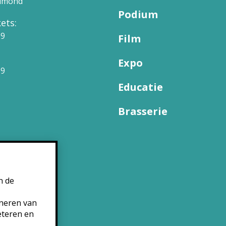
elmond
Podium
ets:
09
Film
Expo
99
Educatie
Brasserie
n de
oneren van
eteren en