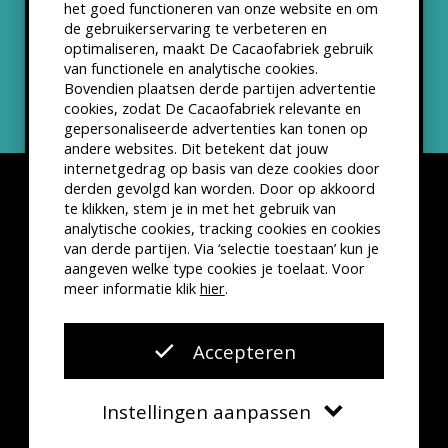
het goed functioneren van onze website en om
ANBI status
de gebruikerservaring te verbeteren en
optimaliseren, maakt De Cacaofabriek gebruik
Nieuwsbrief
van functionele en analytische cookies.
Bovendien plaatsen derde partijen advertentie
cookies, zodat De Cacaofabriek relevante en
gepersonaliseerde advertenties kan tonen op
andere websites. Dit betekent dat jouw
internetgedrag op basis van deze cookies door
derden gevolgd kan worden. Door op akkoord
te klikken, stem je in met het gebruik van
analytische cookies, tracking cookies en cookies
van derde partijen. Via ‘selectie toestaan’ kun je
Disclaimer
Privacyverklaring
Kleine lettertjes
aangeven welke type cookies je toelaat. Voor
VSCD Bezoekersvoorwaarden
meer informatie klik
hier
.
Website door
The Cre8ion.Lab
Accepteren
Instellingen aanpassen