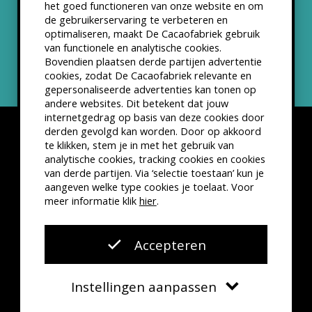
het goed functioneren van onze website en om
ANBI status
de gebruikerservaring te verbeteren en
optimaliseren, maakt De Cacaofabriek gebruik
Nieuwsbrief
van functionele en analytische cookies.
Bovendien plaatsen derde partijen advertentie
cookies, zodat De Cacaofabriek relevante en
gepersonaliseerde advertenties kan tonen op
andere websites. Dit betekent dat jouw
internetgedrag op basis van deze cookies door
derden gevolgd kan worden. Door op akkoord
te klikken, stem je in met het gebruik van
analytische cookies, tracking cookies en cookies
van derde partijen. Via ‘selectie toestaan’ kun je
Disclaimer
Privacyverklaring
Kleine lettertjes
aangeven welke type cookies je toelaat. Voor
VSCD Bezoekersvoorwaarden
meer informatie klik
hier
.
Website door
The Cre8ion.Lab
Accepteren
Instellingen aanpassen