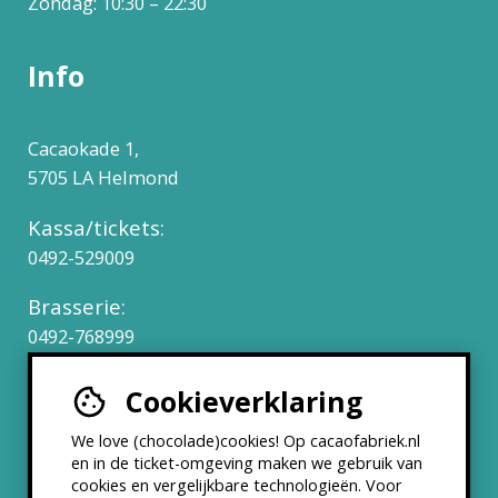
Zondag: 10:30 – 22:30
Info
Cacaokade 1,
5705 LA Helmond
Kassa/tickets:
0492-529009
Brasserie:
0492-768999
Cookieverklaring
Werken bij
We love (chocolade)cookies! Op cacaofabriek.nl
Partners & Samenwerkingen
en in de ticket-omgeving maken we gebruik van
cookies en vergelijkbare technologieën. Voor