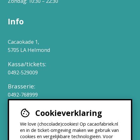
Zondag: 10:30 – 22:30
Info
Cacaokade 1,
5705 LA Helmond
Kassa/tickets:
0492-529009
Brasserie:
0492-768999
Cookieverklaring
Werken bij
We love (chocolade)cookies! Op cacaofabriek.nl
Partners & Samenwerkingen
en in de ticket-omgeving maken we gebruik van
cookies en vergelijkbare technologieën. Voor