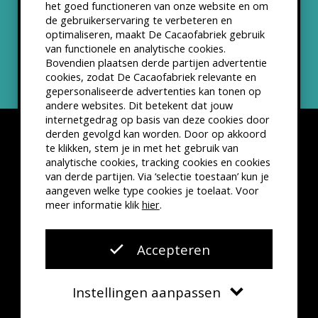
het goed functioneren van onze website en om
ANBI status
de gebruikerservaring te verbeteren en
optimaliseren, maakt De Cacaofabriek gebruik
Nieuwsbrief
van functionele en analytische cookies.
Bovendien plaatsen derde partijen advertentie
cookies, zodat De Cacaofabriek relevante en
gepersonaliseerde advertenties kan tonen op
andere websites. Dit betekent dat jouw
internetgedrag op basis van deze cookies door
derden gevolgd kan worden. Door op akkoord
te klikken, stem je in met het gebruik van
analytische cookies, tracking cookies en cookies
van derde partijen. Via ‘selectie toestaan’ kun je
Disclaimer
Privacyverklaring
Kleine lettertjes
aangeven welke type cookies je toelaat. Voor
VSCD Bezoekersvoorwaarden
meer informatie klik
hier
.
Website door
The Cre8ion.Lab
Accepteren
Instellingen aanpassen