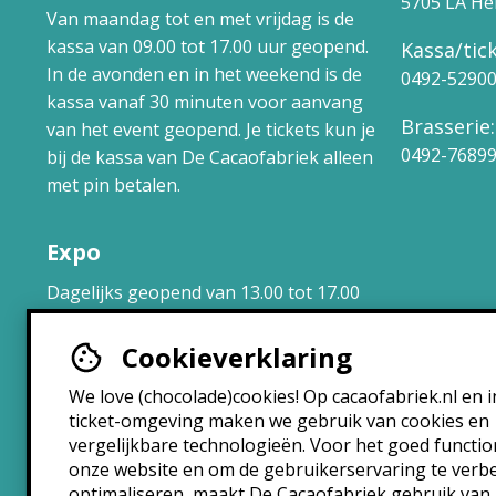
5705 LA H
Van maandag tot en met vrijdag is de
kassa van 09.00 tot 17.00 uur geopend.
Kassa/tick
In de avonden en in het weekend is de
0492-5290
kassa vanaf 30 minuten voor aanvang
Brasserie:
van het event geopend. Je tickets kun je
0492-7689
bij de kassa van De Cacaofabriek alleen
met pin betalen.
Expo
Dagelijks geopend van 13.00 tot 17.00
uur.
Cookieverklaring
Brasserie
We love (chocolade)cookies! Op cacaofabriek.nl en i
ticket-omgeving maken we gebruik van cookies en
Maandag: 10:30 – 22:30
vergelijkbare technologieën. Voor het goed functi
Dinsdag: 10:30 – 22:30
onze website en om de gebruikerservaring te verb
Woensdag: 10:30 – 22:30
optimaliseren, maakt De Cacaofabriek gebruik van