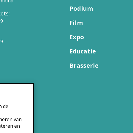
elmond
Podium
ets:
09
Film
Expo
99
Educatie
Brasserie
n de
oneren van
eteren en