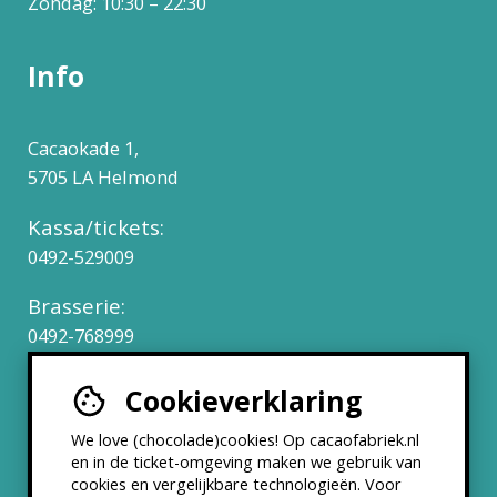
Zondag: 10:30 – 22:30
Info
Cacaokade 1,
5705 LA Helmond
Kassa/tickets:
0492-529009
Brasserie:
0492-768999
Cookieverklaring
Werken bij
We love (chocolade)cookies! Op cacaofabriek.nl
Partners & Samenwerkingen
en in de ticket-omgeving maken we gebruik van
cookies en vergelijkbare technologieën. Voor