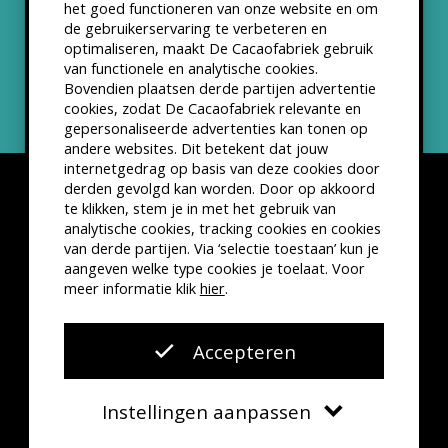
het goed functioneren van onze website en om
ANBI status
de gebruikerservaring te verbeteren en
optimaliseren, maakt De Cacaofabriek gebruik
Nieuwsbrief
van functionele en analytische cookies.
Bovendien plaatsen derde partijen advertentie
cookies, zodat De Cacaofabriek relevante en
gepersonaliseerde advertenties kan tonen op
andere websites. Dit betekent dat jouw
internetgedrag op basis van deze cookies door
derden gevolgd kan worden. Door op akkoord
te klikken, stem je in met het gebruik van
analytische cookies, tracking cookies en cookies
van derde partijen. Via ‘selectie toestaan’ kun je
Disclaimer
Privacyverklaring
Kleine lettertjes
aangeven welke type cookies je toelaat. Voor
VSCD Bezoekersvoorwaarden
meer informatie klik
hier
.
Website door
The Cre8ion.Lab
Accepteren
Instellingen aanpassen