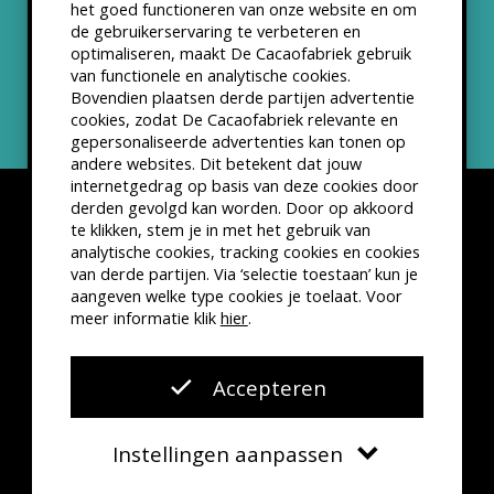
het goed functioneren van onze website en om
ANBI status
de gebruikerservaring te verbeteren en
optimaliseren, maakt De Cacaofabriek gebruik
Nieuwsbrief
van functionele en analytische cookies.
Bovendien plaatsen derde partijen advertentie
cookies, zodat De Cacaofabriek relevante en
gepersonaliseerde advertenties kan tonen op
andere websites. Dit betekent dat jouw
internetgedrag op basis van deze cookies door
derden gevolgd kan worden. Door op akkoord
te klikken, stem je in met het gebruik van
analytische cookies, tracking cookies en cookies
van derde partijen. Via ‘selectie toestaan’ kun je
Disclaimer
Privacyverklaring
Kleine lettertjes
aangeven welke type cookies je toelaat. Voor
VSCD Bezoekersvoorwaarden
meer informatie klik
hier
.
Website door
The Cre8ion.Lab
Accepteren
Instellingen aanpassen