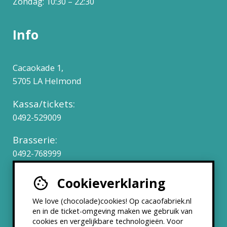
Zondag: 10:30 – 22:30
Info
Cacaokade 1,
5705 LA Helmond
Kassa/tickets:
0492-529009
Brasserie:
0492-768999
Cookieverklaring
Werken bij
We love (chocolade)cookies! Op cacaofabriek.nl
Partners & Samenwerkingen
en in de ticket-omgeving maken we gebruik van
cookies en vergelijkbare technologieën. Voor