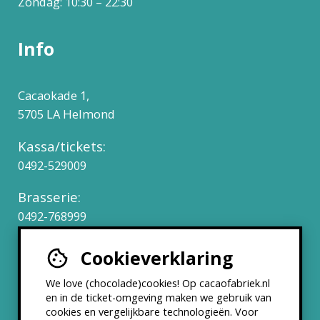
Zondag: 10:30 – 22:30
Info
Cacaokade 1,
5705 LA Helmond
Kassa/tickets:
0492-529009
Brasserie:
0492-768999
Cookieverklaring
Werken bij
We love (chocolade)cookies! Op cacaofabriek.nl
Partners & Samenwerkingen
en in de ticket-omgeving maken we gebruik van
cookies en vergelijkbare technologieën. Voor