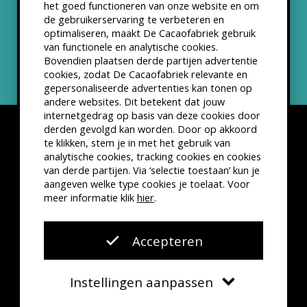
het goed functioneren van onze website en om
ANBI status
de gebruikerservaring te verbeteren en
optimaliseren, maakt De Cacaofabriek gebruik
Nieuwsbrief
van functionele en analytische cookies.
Bovendien plaatsen derde partijen advertentie
cookies, zodat De Cacaofabriek relevante en
gepersonaliseerde advertenties kan tonen op
andere websites. Dit betekent dat jouw
internetgedrag op basis van deze cookies door
derden gevolgd kan worden. Door op akkoord
te klikken, stem je in met het gebruik van
analytische cookies, tracking cookies en cookies
van derde partijen. Via ‘selectie toestaan’ kun je
Disclaimer
Privacyverklaring
Kleine lettertjes
aangeven welke type cookies je toelaat. Voor
VSCD Bezoekersvoorwaarden
meer informatie klik
hier
.
Website door
The Cre8ion.Lab
Accepteren
Instellingen aanpassen