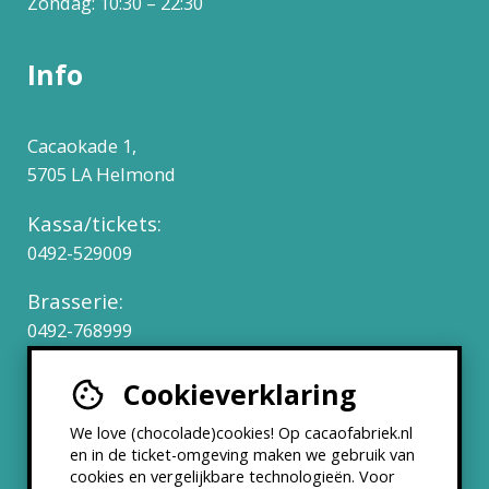
Zondag: 10:30 – 22:30
Info
Cacaokade 1,
5705 LA Helmond
Kassa/tickets:
0492-529009
Brasserie:
0492-768999
Cookieverklaring
Werken bij
We love (chocolade)cookies! Op cacaofabriek.nl
Partners & Samenwerkingen
en in de ticket-omgeving maken we gebruik van
cookies en vergelijkbare technologieën. Voor