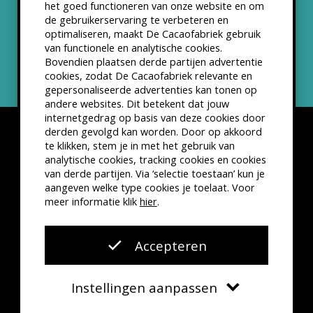
het goed functioneren van onze website en om
ANBI status
de gebruikerservaring te verbeteren en
optimaliseren, maakt De Cacaofabriek gebruik
Nieuwsbrief
van functionele en analytische cookies.
Bovendien plaatsen derde partijen advertentie
cookies, zodat De Cacaofabriek relevante en
gepersonaliseerde advertenties kan tonen op
andere websites. Dit betekent dat jouw
internetgedrag op basis van deze cookies door
derden gevolgd kan worden. Door op akkoord
te klikken, stem je in met het gebruik van
analytische cookies, tracking cookies en cookies
van derde partijen. Via ‘selectie toestaan’ kun je
Disclaimer
Privacyverklaring
Kleine lettertjes
aangeven welke type cookies je toelaat. Voor
VSCD Bezoekersvoorwaarden
meer informatie klik
hier
.
Website door
The Cre8ion.Lab
Accepteren
Instellingen aanpassen