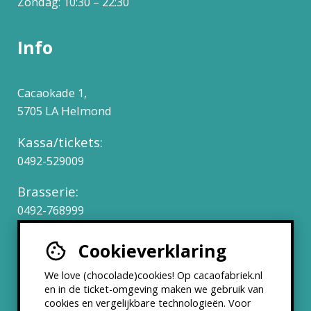
Zondag: 10:30 – 22:30
Info
Cacaokade 1,
5705 LA Helmond
Kassa/tickets:
0492-529009
Brasserie:
0492-768999
Cookieverklaring
Werken bij
We love (chocolade)cookies! Op cacaofabriek.nl
Partners & Samenwerkingen
en in de ticket-omgeving maken we gebruik van
cookies en vergelijkbare technologieën. Voor