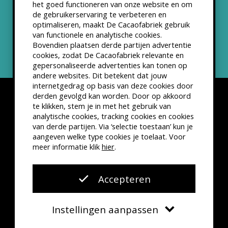
het goed functioneren van onze website en om
ANBI status
de gebruikerservaring te verbeteren en
optimaliseren, maakt De Cacaofabriek gebruik
Nieuwsbrief
van functionele en analytische cookies.
Bovendien plaatsen derde partijen advertentie
cookies, zodat De Cacaofabriek relevante en
gepersonaliseerde advertenties kan tonen op
andere websites. Dit betekent dat jouw
internetgedrag op basis van deze cookies door
derden gevolgd kan worden. Door op akkoord
te klikken, stem je in met het gebruik van
analytische cookies, tracking cookies en cookies
van derde partijen. Via ‘selectie toestaan’ kun je
Disclaimer
Privacyverklaring
Kleine lettertjes
aangeven welke type cookies je toelaat. Voor
VSCD Bezoekersvoorwaarden
meer informatie klik
hier
.
Website door
The Cre8ion.Lab
Accepteren
Instellingen aanpassen