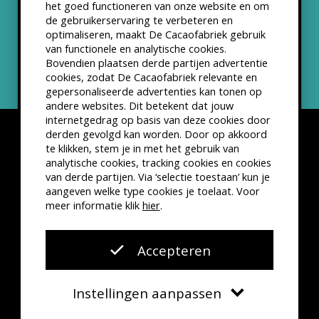
het goed functioneren van onze website en om
ANBI status
de gebruikerservaring te verbeteren en
optimaliseren, maakt De Cacaofabriek gebruik
Nieuwsbrief
van functionele en analytische cookies.
Bovendien plaatsen derde partijen advertentie
cookies, zodat De Cacaofabriek relevante en
gepersonaliseerde advertenties kan tonen op
andere websites. Dit betekent dat jouw
internetgedrag op basis van deze cookies door
derden gevolgd kan worden. Door op akkoord
te klikken, stem je in met het gebruik van
analytische cookies, tracking cookies en cookies
van derde partijen. Via ‘selectie toestaan’ kun je
Disclaimer
Privacyverklaring
Kleine lettertjes
aangeven welke type cookies je toelaat. Voor
VSCD Bezoekersvoorwaarden
meer informatie klik
hier
.
Website door
The Cre8ion.Lab
Accepteren
Instellingen aanpassen