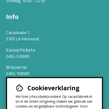
Zondag: 10:30 – 22:30
Info
Cacaokade 1,
5705 LA Helmond
Kassa/tickets:
0492-529009
Brasserie:
0492-768999
Cookieverklaring
Werken bij
We love (chocolade)cookies! Op cacaofabriek.nl
Partners & Samenwerkingen
en in de ticket-omgeving maken we gebruik van
cookies en vergelijkbare technologieën. Voor