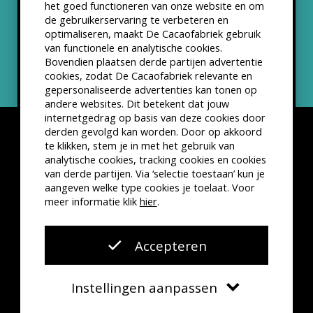
het goed functioneren van onze website en om
ANBI status
de gebruikerservaring te verbeteren en
optimaliseren, maakt De Cacaofabriek gebruik
Nieuwsbrief
van functionele en analytische cookies.
Bovendien plaatsen derde partijen advertentie
cookies, zodat De Cacaofabriek relevante en
gepersonaliseerde advertenties kan tonen op
andere websites. Dit betekent dat jouw
internetgedrag op basis van deze cookies door
derden gevolgd kan worden. Door op akkoord
te klikken, stem je in met het gebruik van
analytische cookies, tracking cookies en cookies
van derde partijen. Via ‘selectie toestaan’ kun je
Disclaimer
Privacyverklaring
Kleine lettertjes
aangeven welke type cookies je toelaat. Voor
VSCD Bezoekersvoorwaarden
meer informatie klik
hier
.
Website door
The Cre8ion.Lab
Accepteren
Instellingen aanpassen