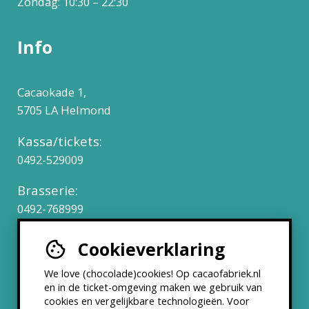
Zondag: 10:30 – 22:30
Info
Cacaokade 1,
5705 LA Helmond
Kassa/tickets:
0492-529009
Brasserie:
0492-768999
Cookieverklaring
Werken bij
We love (chocolade)cookies! Op cacaofabriek.nl
Partners & Samenwerkingen
en in de ticket-omgeving maken we gebruik van
cookies en vergelijkbare technologieën. Voor