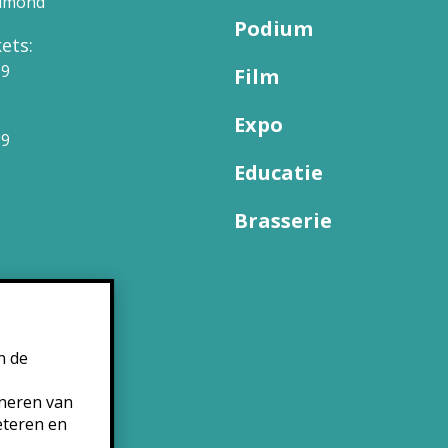
elmond
Podium
ets:
09
Film
Expo
99
Educatie
Brasserie
n de
oneren van
eteren en