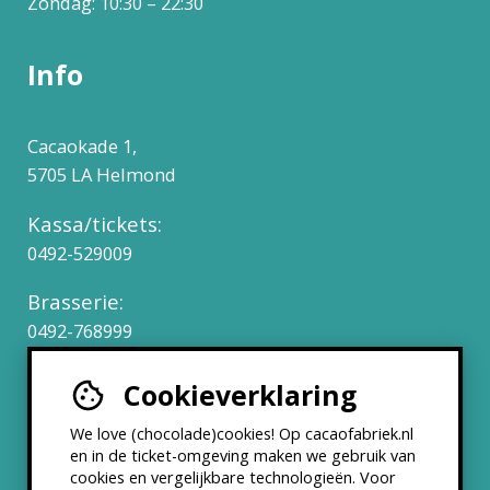
Zondag: 10:30 – 22:30
Info
Cacaokade 1,
5705 LA Helmond
Kassa/tickets:
0492-529009
Brasserie:
0492-768999
Cookieverklaring
Werken bij
We love (chocolade)cookies! Op cacaofabriek.nl
Partners & Samenwerkingen
en in de ticket-omgeving maken we gebruik van
cookies en vergelijkbare technologieën. Voor