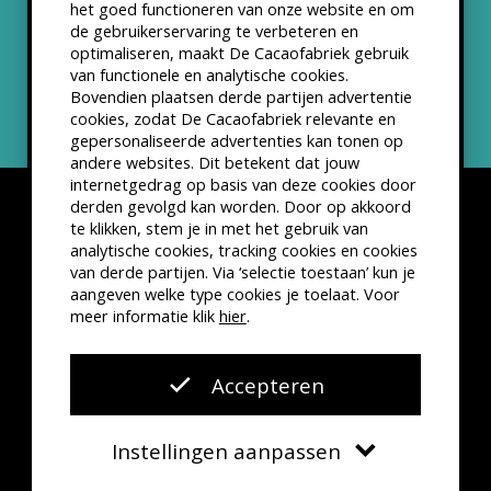
het goed functioneren van onze website en om
ANBI status
de gebruikerservaring te verbeteren en
optimaliseren, maakt De Cacaofabriek gebruik
Nieuwsbrief
van functionele en analytische cookies.
Bovendien plaatsen derde partijen advertentie
cookies, zodat De Cacaofabriek relevante en
gepersonaliseerde advertenties kan tonen op
andere websites. Dit betekent dat jouw
internetgedrag op basis van deze cookies door
derden gevolgd kan worden. Door op akkoord
te klikken, stem je in met het gebruik van
analytische cookies, tracking cookies en cookies
van derde partijen. Via ‘selectie toestaan’ kun je
Disclaimer
Privacyverklaring
Kleine lettertjes
aangeven welke type cookies je toelaat. Voor
VSCD Bezoekersvoorwaarden
meer informatie klik
hier
.
Website door
The Cre8ion.Lab
Accepteren
Instellingen aanpassen