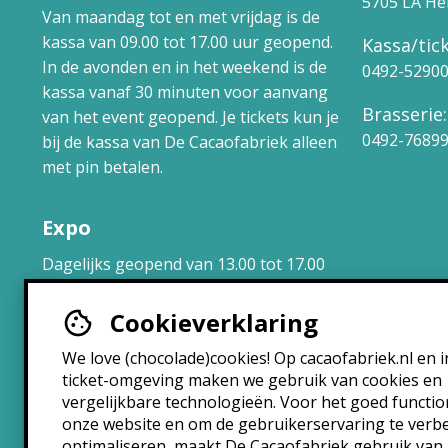
5705 LA H
Van maandag tot en met vrijdag is de
kassa van 09.00 tot 17.00 uur geopend.
Kassa/tick
In de avonden en in het weekend is de
0492-5290
kassa vanaf 30 minuten voor aanvang
Brasserie:
van het event geopend. Je tickets kun je
0492-7689
bij de kassa van De Cacaofabriek alleen
met pin betalen.
Expo
Dagelijks geopend van 13.00 tot 17.00
uur.
Cookieverklaring
Brasserie
We love (chocolade)cookies! Op cacaofabriek.nl en i
ticket-omgeving maken we gebruik van cookies en
Maandag: 10:30 – 22:30
vergelijkbare technologieën. Voor het goed functi
Dinsdag: 10:30 – 22:30
onze website en om de gebruikerservaring te verb
Woensdag: 10:30 – 22:30
optimaliseren, maakt De Cacaofabriek gebruik van