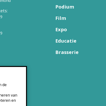
elmond
Podium
ets:
09
Film
Expo
99
Educatie
Brasserie
n de
oneren van
eteren en