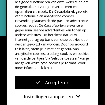
het goed functioneren van onze website en om
ANBI status
de gebruikerservaring te verbeteren en
optimaliseren, maakt De Cacaofabriek gebruik
Nieuwsbrief
van functionele en analytische cookies.
Bovendien plaatsen derde partijen advertentie
cookies, zodat De Cacaofabriek relevante en
gepersonaliseerde advertenties kan tonen op
andere websites. Dit betekent dat jouw
internetgedrag op basis van deze cookies door
derden gevolgd kan worden. Door op akkoord
te klikken, stem je in met het gebruik van
analytische cookies, tracking cookies en cookies
van derde partijen. Via ‘selectie toestaan’ kun je
Disclaimer
Privacyverklaring
Kleine lettertjes
aangeven welke type cookies je toelaat. Voor
VSCD Bezoekersvoorwaarden
meer informatie klik
hier
.
Website door
The Cre8ion.Lab
Accepteren
Instellingen aanpassen