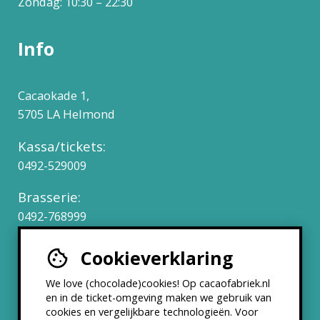
Zondag: 10:30 – 22:30
Info
Cacaokade 1,
5705 LA Helmond
Kassa/tickets:
0492-529009
Brasserie:
0492-768999
Cookieverklaring
Werken bij
We love (chocolade)cookies! Op cacaofabriek.nl
Partners & Samenwerkingen
en in de ticket-omgeving maken we gebruik van
cookies en vergelijkbare technologieën. Voor