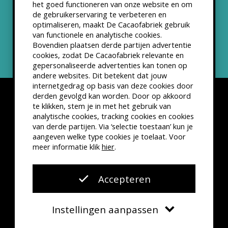
het goed functioneren van onze website en om
ANBI status
de gebruikerservaring te verbeteren en
optimaliseren, maakt De Cacaofabriek gebruik
Nieuwsbrief
van functionele en analytische cookies.
Bovendien plaatsen derde partijen advertentie
cookies, zodat De Cacaofabriek relevante en
gepersonaliseerde advertenties kan tonen op
andere websites. Dit betekent dat jouw
internetgedrag op basis van deze cookies door
derden gevolgd kan worden. Door op akkoord
te klikken, stem je in met het gebruik van
analytische cookies, tracking cookies en cookies
van derde partijen. Via ‘selectie toestaan’ kun je
Disclaimer
Privacyverklaring
Kleine lettertjes
aangeven welke type cookies je toelaat. Voor
VSCD Bezoekersvoorwaarden
meer informatie klik
hier
.
Website door
The Cre8ion.Lab
Accepteren
Instellingen aanpassen