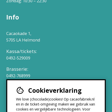
Zondag: 10:30 – 22:30
Info
Cacaokade 1,
5705 LA Helmond
Kassa/tickets:
0492-529009
Brasserie:
0492-768999
Cookieverklaring
Werken bij
We love (chocolade)cookies! Op cacaofabriek.nl
Partners & Samenwerkingen
en in de ticket-omgeving maken we gebruik van
cookies en vergelijkbare technologieën. Voor