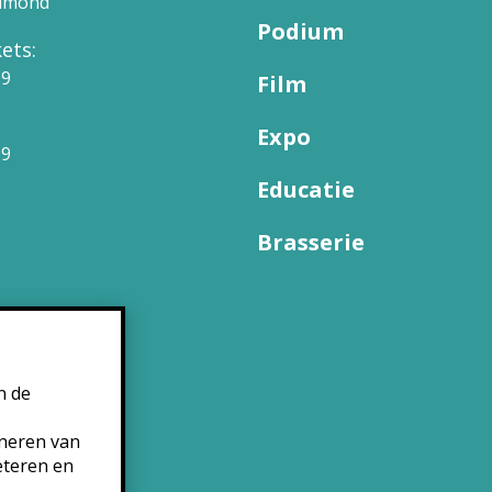
elmond
Podium
ets:
09
Film
Expo
99
Educatie
Brasserie
n de
oneren van
eteren en