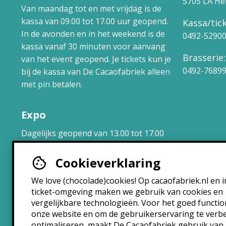
5705 LA H
Van maandag tot en met vrijdag is de
kassa van 09.00 tot 17.00 uur geopend.
Kassa/tick
In de avonden en in het weekend is de
0492-5290
kassa vanaf 30 minuten voor aanvang
Brasserie:
van het event geopend. Je tickets kun je
0492-7689
bij de kassa van De Cacaofabriek alleen
met pin betalen.
Expo
Dagelijks geopend van 13.00 tot 17.00
uur.
Cookieverklaring
Brasserie
We love (chocolade)cookies! Op cacaofabriek.nl en i
ticket-omgeving maken we gebruik van cookies en
Maandag: 10:30 – 22:30
vergelijkbare technologieën. Voor het goed functi
Dinsdag: 10:30 – 22:30
onze website en om de gebruikerservaring te verb
Woensdag: 10:30 – 22:30
optimaliseren, maakt De Cacaofabriek gebruik van