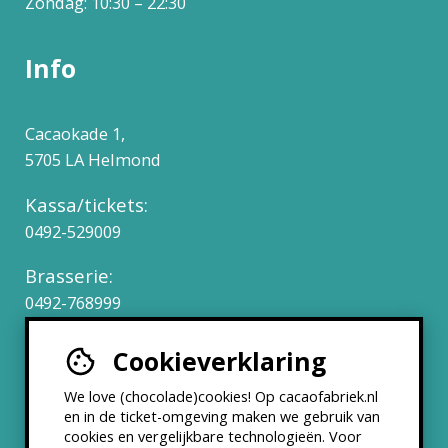
Zondag: 10:30 – 22:30
Info
Cacaokade 1,
5705 LA Helmond
Kassa/tickets:
0492-529009
Brasserie:
0492-768999
Cookieverklaring
Werken bij
We love (chocolade)cookies! Op cacaofabriek.nl
Partners & Samenwerkingen
en in de ticket-omgeving maken we gebruik van
cookies en vergelijkbare technologieën. Voor