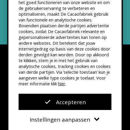
het goed functioneren van onze website en om
ANBI status
de gebruikerservaring te verbeteren en
optimaliseren, maakt De Cacaofabriek gebruik
Nieuwsbrief
van functionele en analytische cookies.
Bovendien plaatsen derde partijen advertentie
cookies, zodat De Cacaofabriek relevante en
gepersonaliseerde advertenties kan tonen op
andere websites. Dit betekent dat jouw
internetgedrag op basis van deze cookies door
derden gevolgd kan worden. Door op akkoord
te klikken, stem je in met het gebruik van
analytische cookies, tracking cookies en cookies
van derde partijen. Via ‘selectie toestaan’ kun je
Disclaimer
Privacyverklaring
Kleine lettertjes
aangeven welke type cookies je toelaat. Voor
VSCD Bezoekersvoorwaarden
meer informatie klik
hier
.
Website door
The Cre8ion.Lab
Accepteren
Instellingen aanpassen