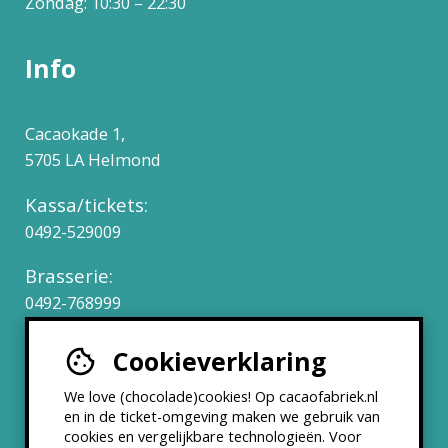
Zondag: 10:30 – 22:30
Info
Cacaokade 1,
5705 LA Helmond
Kassa/tickets:
0492-529009
Brasserie:
0492-768999
Cookieverklaring
Werken bij
We love (chocolade)cookies! Op cacaofabriek.nl
Partners & Samenwerkingen
en in de ticket-omgeving maken we gebruik van
cookies en vergelijkbare technologieën. Voor