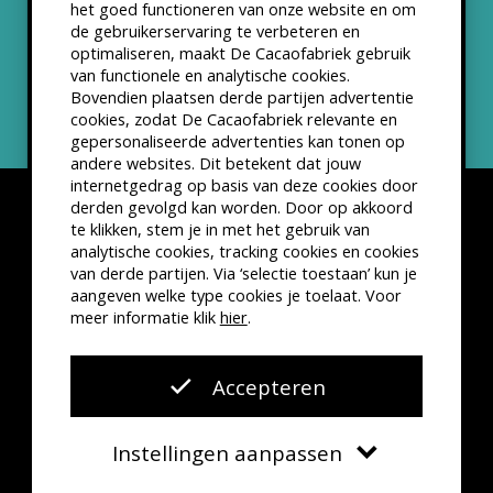
het goed functioneren van onze website en om
ANBI status
de gebruikerservaring te verbeteren en
optimaliseren, maakt De Cacaofabriek gebruik
Nieuwsbrief
van functionele en analytische cookies.
Bovendien plaatsen derde partijen advertentie
cookies, zodat De Cacaofabriek relevante en
gepersonaliseerde advertenties kan tonen op
andere websites. Dit betekent dat jouw
internetgedrag op basis van deze cookies door
derden gevolgd kan worden. Door op akkoord
te klikken, stem je in met het gebruik van
analytische cookies, tracking cookies en cookies
van derde partijen. Via ‘selectie toestaan’ kun je
Disclaimer
Privacyverklaring
Kleine lettertjes
aangeven welke type cookies je toelaat. Voor
VSCD Bezoekersvoorwaarden
meer informatie klik
hier
.
Website door
The Cre8ion.Lab
Accepteren
Instellingen aanpassen