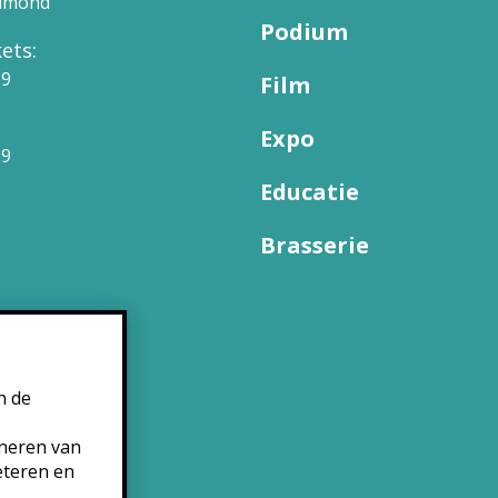
elmond
Podium
ets:
09
Film
Expo
99
Educatie
Brasserie
n de
oneren van
eteren en