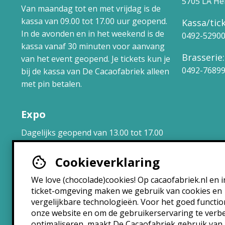
5705 LA H
Van maandag tot en met vrijdag is de
kassa van 09.00 tot 17.00 uur geopend.
Kassa/tick
In de avonden en in het weekend is de
0492-5290
kassa vanaf 30 minuten voor aanvang
Brasserie:
van het event geopend. Je tickets kun je
0492-7689
bij de kassa van De Cacaofabriek alleen
met pin betalen.
Expo
Dagelijks geopend van 13.00 tot 17.00
uur.
Cookieverklaring
Brasserie
We love (chocolade)cookies! Op cacaofabriek.nl en i
ticket-omgeving maken we gebruik van cookies en
Maandag: 10:30 – 22:30
vergelijkbare technologieën. Voor het goed functi
Dinsdag: 10:30 – 22:30
onze website en om de gebruikerservaring te verb
Woensdag: 10:30 – 22:30
optimaliseren, maakt De Cacaofabriek gebruik van