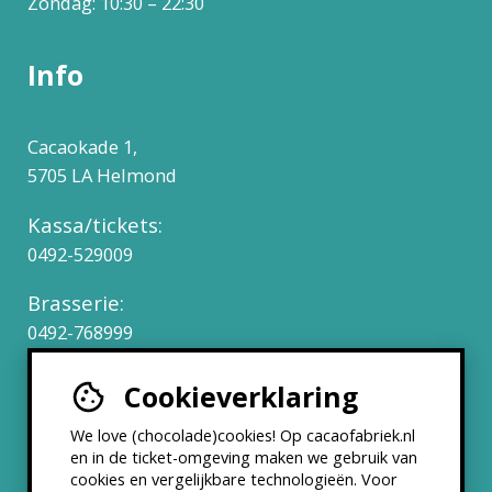
Zondag: 10:30 – 22:30
Info
Cacaokade 1,
5705 LA Helmond
Kassa/tickets:
0492-529009
Brasserie:
0492-768999
Cookieverklaring
Werken bij
We love (chocolade)cookies! Op cacaofabriek.nl
Partners & Samenwerkingen
en in de ticket-omgeving maken we gebruik van
cookies en vergelijkbare technologieën. Voor