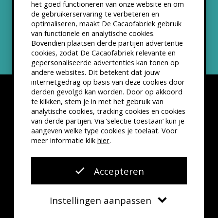
het goed functioneren van onze website en om
ANBI status
de gebruikerservaring te verbeteren en
optimaliseren, maakt De Cacaofabriek gebruik
Nieuwsbrief
van functionele en analytische cookies.
Bovendien plaatsen derde partijen advertentie
cookies, zodat De Cacaofabriek relevante en
gepersonaliseerde advertenties kan tonen op
andere websites. Dit betekent dat jouw
internetgedrag op basis van deze cookies door
derden gevolgd kan worden. Door op akkoord
te klikken, stem je in met het gebruik van
analytische cookies, tracking cookies en cookies
van derde partijen. Via ‘selectie toestaan’ kun je
Disclaimer
Privacyverklaring
Kleine lettertjes
aangeven welke type cookies je toelaat. Voor
VSCD Bezoekersvoorwaarden
meer informatie klik
hier
.
Website door
The Cre8ion.Lab
Accepteren
Instellingen aanpassen