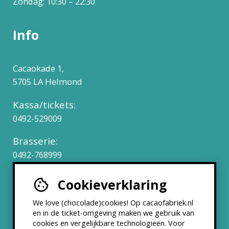
Zondag: 10:30 – 22:30
Info
Cacaokade 1,
5705 LA Helmond
Kassa/tickets:
0492-529009
Brasserie:
0492-768999
Cookieverklaring
Werken bij
We love (chocolade)cookies! Op cacaofabriek.nl
Partners & Samenwerkingen
en in de ticket-omgeving maken we gebruik van
cookies en vergelijkbare technologieën. Voor