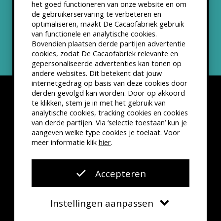
het goed functioneren van onze website en om
ANBI status
de gebruikerservaring te verbeteren en
optimaliseren, maakt De Cacaofabriek gebruik
Nieuwsbrief
van functionele en analytische cookies.
Bovendien plaatsen derde partijen advertentie
cookies, zodat De Cacaofabriek relevante en
gepersonaliseerde advertenties kan tonen op
andere websites. Dit betekent dat jouw
internetgedrag op basis van deze cookies door
derden gevolgd kan worden. Door op akkoord
te klikken, stem je in met het gebruik van
analytische cookies, tracking cookies en cookies
van derde partijen. Via ‘selectie toestaan’ kun je
Disclaimer
Privacyverklaring
Kleine lettertjes
aangeven welke type cookies je toelaat. Voor
VSCD Bezoekersvoorwaarden
meer informatie klik
hier
.
Website door
The Cre8ion.Lab
Accepteren
Instellingen aanpassen