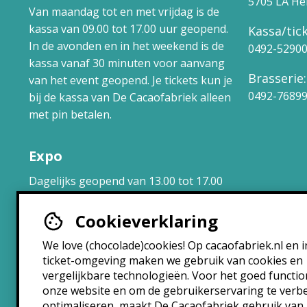
5705 LA H
Van maandag tot en met vrijdag is de
kassa van 09.00 tot 17.00 uur geopend.
Kassa/tick
In de avonden en in het weekend is de
0492-5290
kassa vanaf 30 minuten voor aanvang
Brasserie:
van het event geopend. Je tickets kun je
0492-7689
bij de kassa van De Cacaofabriek alleen
met pin betalen.
Expo
Dagelijks geopend van 13.00 tot 17.00
uur.
Cookieverklaring
Brasserie
We love (chocolade)cookies! Op cacaofabriek.nl en i
ticket-omgeving maken we gebruik van cookies en
Maandag: 10:30 – 22:30
vergelijkbare technologieën. Voor het goed functi
Dinsdag: 10:30 – 22:30
onze website en om de gebruikerservaring te verb
Woensdag: 10:30 – 22:30
optimaliseren, maakt De Cacaofabriek gebruik van