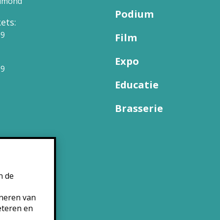
elmond
Podium
ets:
09
Film
Expo
99
Educatie
Brasserie
n de
oneren van
eteren en