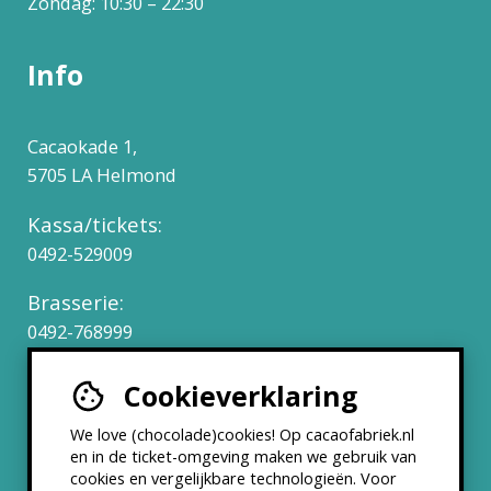
Zondag: 10:30 – 22:30
Info
Cacaokade 1,
5705 LA Helmond
Kassa/tickets:
0492-529009
Brasserie:
0492-768999
Cookieverklaring
Werken bij
We love (chocolade)cookies! Op cacaofabriek.nl
Partners & Samenwerkingen
en in de ticket-omgeving maken we gebruik van
cookies en vergelijkbare technologieën. Voor