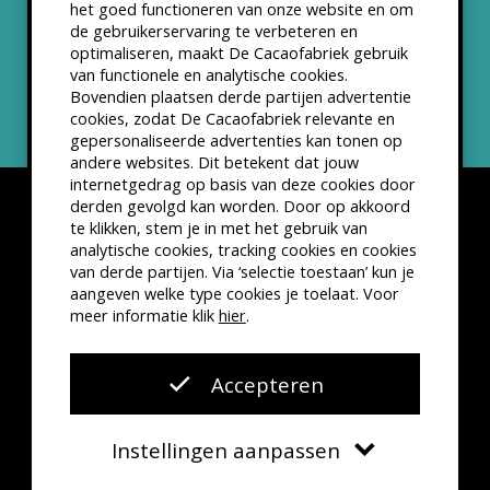
het goed functioneren van onze website en om
ANBI status
de gebruikerservaring te verbeteren en
optimaliseren, maakt De Cacaofabriek gebruik
Nieuwsbrief
van functionele en analytische cookies.
Bovendien plaatsen derde partijen advertentie
cookies, zodat De Cacaofabriek relevante en
gepersonaliseerde advertenties kan tonen op
andere websites. Dit betekent dat jouw
internetgedrag op basis van deze cookies door
derden gevolgd kan worden. Door op akkoord
te klikken, stem je in met het gebruik van
analytische cookies, tracking cookies en cookies
van derde partijen. Via ‘selectie toestaan’ kun je
Disclaimer
Privacyverklaring
Kleine lettertjes
aangeven welke type cookies je toelaat. Voor
VSCD Bezoekersvoorwaarden
meer informatie klik
hier
.
Website door
The Cre8ion.Lab
Accepteren
Instellingen aanpassen