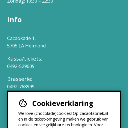
Zondag: 10:30 – 22:30
Info
Cacaokade 1,
5705 LA Helmond
Kassa/tickets:
0492-529009
Brasserie:
0492-768999
Cookieverklaring
Werken bij
We love (chocolade)cookies! Op cacaofabriek.nl
Partners & Samenwerkingen
en in de ticket-omgeving maken we gebruik van
cookies en vergelijkbare technologieën. Voor