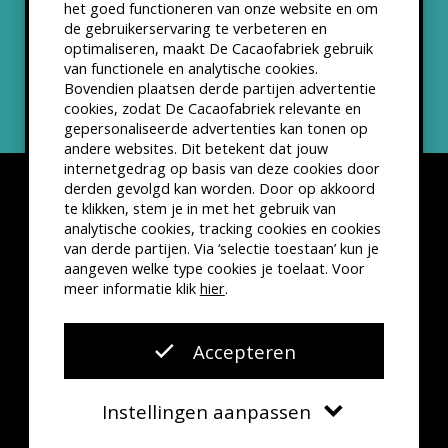
het goed functioneren van onze website en om
ANBI status
de gebruikerservaring te verbeteren en
optimaliseren, maakt De Cacaofabriek gebruik
Nieuwsbrief
van functionele en analytische cookies.
Bovendien plaatsen derde partijen advertentie
cookies, zodat De Cacaofabriek relevante en
gepersonaliseerde advertenties kan tonen op
andere websites. Dit betekent dat jouw
internetgedrag op basis van deze cookies door
derden gevolgd kan worden. Door op akkoord
te klikken, stem je in met het gebruik van
analytische cookies, tracking cookies en cookies
van derde partijen. Via ‘selectie toestaan’ kun je
Disclaimer
Privacyverklaring
Kleine lettertjes
aangeven welke type cookies je toelaat. Voor
VSCD Bezoekersvoorwaarden
meer informatie klik
hier
.
Website door
The Cre8ion.Lab
Accepteren
Instellingen aanpassen