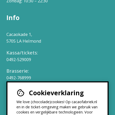
Zondag: 10:30 – 22:30
Info
Cacaokade 1,
5705 LA Helmond
Kassa/tickets:
0492-529009
Brasserie:
0492-768999
Cookieverklaring
Werken bij
We love (chocolade)cookies! Op cacaofabriek.nl
Partners & Samenwerkingen
en in de ticket-omgeving maken we gebruik van
cookies en vergelijkbare technologieën. Voor