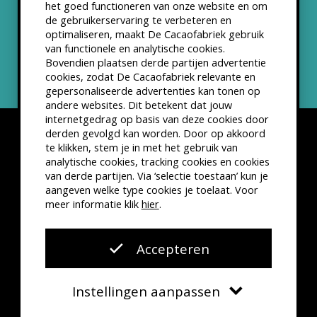
het goed functioneren van onze website en om
ANBI status
de gebruikerservaring te verbeteren en
optimaliseren, maakt De Cacaofabriek gebruik
Nieuwsbrief
van functionele en analytische cookies.
Bovendien plaatsen derde partijen advertentie
cookies, zodat De Cacaofabriek relevante en
gepersonaliseerde advertenties kan tonen op
andere websites. Dit betekent dat jouw
internetgedrag op basis van deze cookies door
derden gevolgd kan worden. Door op akkoord
te klikken, stem je in met het gebruik van
analytische cookies, tracking cookies en cookies
van derde partijen. Via ‘selectie toestaan’ kun je
Disclaimer
Privacyverklaring
Kleine lettertjes
aangeven welke type cookies je toelaat. Voor
VSCD Bezoekersvoorwaarden
meer informatie klik
hier
.
Website door
The Cre8ion.Lab
Accepteren
Instellingen aanpassen