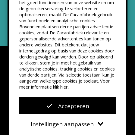
het goed functioneren van onze website en om
ANBI status
de gebruikerservaring te verbeteren en
optimaliseren, maakt De Cacaofabriek gebruik
Nieuwsbrief
van functionele en analytische cookies.
Bovendien plaatsen derde partijen advertentie
cookies, zodat De Cacaofabriek relevante en
gepersonaliseerde advertenties kan tonen op
andere websites. Dit betekent dat jouw
internetgedrag op basis van deze cookies door
derden gevolgd kan worden. Door op akkoord
te klikken, stem je in met het gebruik van
analytische cookies, tracking cookies en cookies
van derde partijen. Via ‘selectie toestaan’ kun je
Disclaimer
Privacyverklaring
Kleine lettertjes
aangeven welke type cookies je toelaat. Voor
VSCD Bezoekersvoorwaarden
meer informatie klik
hier
.
Website door
The Cre8ion.Lab
Accepteren
Instellingen aanpassen