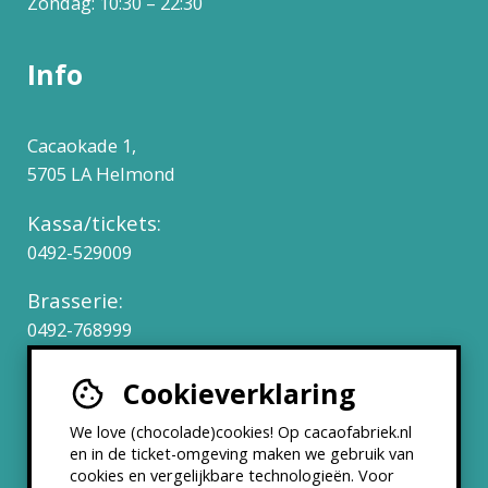
Zondag: 10:30 – 22:30
Info
Cacaokade 1,
5705 LA Helmond
Kassa/tickets:
0492-529009
Brasserie:
0492-768999
Cookieverklaring
Werken bij
We love (chocolade)cookies! Op cacaofabriek.nl
Partners & Samenwerkingen
en in de ticket-omgeving maken we gebruik van
cookies en vergelijkbare technologieën. Voor