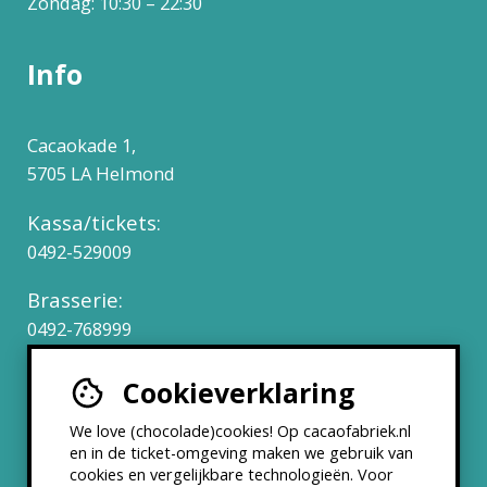
Zondag: 10:30 – 22:30
Info
Cacaokade 1,
5705 LA Helmond
Kassa/tickets:
0492-529009
Brasserie:
0492-768999
Cookieverklaring
Werken bij
We love (chocolade)cookies! Op cacaofabriek.nl
Partners & Samenwerkingen
en in de ticket-omgeving maken we gebruik van
cookies en vergelijkbare technologieën. Voor