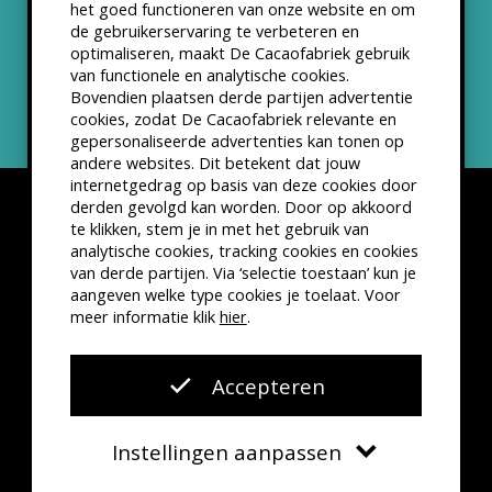
het goed functioneren van onze website en om
ANBI status
de gebruikerservaring te verbeteren en
optimaliseren, maakt De Cacaofabriek gebruik
Nieuwsbrief
van functionele en analytische cookies.
Bovendien plaatsen derde partijen advertentie
cookies, zodat De Cacaofabriek relevante en
gepersonaliseerde advertenties kan tonen op
andere websites. Dit betekent dat jouw
internetgedrag op basis van deze cookies door
derden gevolgd kan worden. Door op akkoord
te klikken, stem je in met het gebruik van
analytische cookies, tracking cookies en cookies
van derde partijen. Via ‘selectie toestaan’ kun je
Disclaimer
Privacyverklaring
Kleine lettertjes
aangeven welke type cookies je toelaat. Voor
VSCD Bezoekersvoorwaarden
meer informatie klik
hier
.
Website door
The Cre8ion.Lab
Accepteren
Instellingen aanpassen