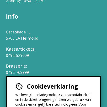
Zondag: 10:30 – 22:30
Info
Cacaokade 1,
5705 LA Helmond
Kassa/tickets:
0492-529009
Brasserie:
0492-768999
Cookieverklaring
Werken bij
We love (chocolade)cookies! Op cacaofabriek.nl
Partners & Samenwerkingen
en in de ticket-omgeving maken we gebruik van
cookies en vergelijkbare technologieën. Voor