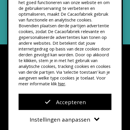
het goed functioneren van onze website en om
ANBI status
de gebruikerservaring te verbeteren en
optimaliseren, maakt De Cacaofabriek gebruik
Nieuwsbrief
van functionele en analytische cookies.
Bovendien plaatsen derde partijen advertentie
cookies, zodat De Cacaofabriek relevante en
gepersonaliseerde advertenties kan tonen op
andere websites. Dit betekent dat jouw
internetgedrag op basis van deze cookies door
derden gevolgd kan worden. Door op akkoord
te klikken, stem je in met het gebruik van
analytische cookies, tracking cookies en cookies
van derde partijen. Via ‘selectie toestaan’ kun je
Disclaimer
Privacyverklaring
Kleine lettertjes
aangeven welke type cookies je toelaat. Voor
VSCD Bezoekersvoorwaarden
meer informatie klik
hier
.
Website door
The Cre8ion.Lab
Accepteren
Instellingen aanpassen