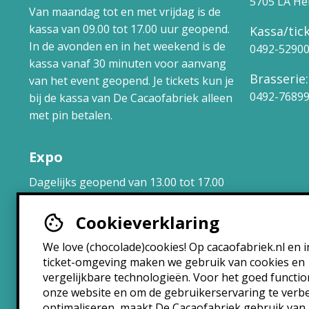
5705 LA H
Van maandag tot en met vrijdag is de
kassa van 09.00 tot 17.00 uur geopend.
Kassa/tick
In de avonden en in het weekend is de
0492-5290
kassa vanaf 30 minuten voor aanvang
Brasserie:
van het event geopend. Je tickets kun je
0492-7689
bij de kassa van De Cacaofabriek alleen
met pin betalen.
Expo
Dagelijks geopend van 13.00 tot 17.00
uur.
Cookieverklaring
Brasserie
We love (chocolade)cookies! Op cacaofabriek.nl en i
ticket-omgeving maken we gebruik van cookies en
Maandag: 10:30 – 22:30
vergelijkbare technologieën. Voor het goed functi
Dinsdag: 10:30 – 22:30
onze website en om de gebruikerservaring te verb
Woensdag: 10:30 – 22:30
optimaliseren, maakt De Cacaofabriek gebruik van