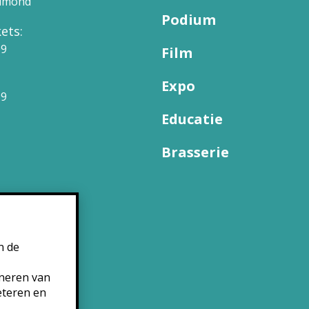
elmond
Podium
ets:
09
Film
Expo
99
Educatie
Brasserie
n de
oneren van
eteren en