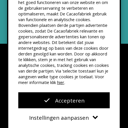
het goed functioneren van onze website en om
ANBI status
de gebruikerservaring te verbeteren en
optimaliseren, maakt De Cacaofabriek gebruik
Nieuwsbrief
van functionele en analytische cookies.
Bovendien plaatsen derde partijen advertentie
cookies, zodat De Cacaofabriek relevante en
gepersonaliseerde advertenties kan tonen op
andere websites. Dit betekent dat jouw
internetgedrag op basis van deze cookies door
derden gevolgd kan worden. Door op akkoord
te klikken, stem je in met het gebruik van
analytische cookies, tracking cookies en cookies
van derde partijen. Via ‘selectie toestaan’ kun je
Disclaimer
Privacyverklaring
Kleine lettertjes
aangeven welke type cookies je toelaat. Voor
VSCD Bezoekersvoorwaarden
meer informatie klik
hier
.
Website door
The Cre8ion.Lab
Accepteren
Instellingen aanpassen