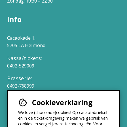
Zondag: 10:30 – 22:30
Info
Cacaokade 1,
5705 LA Helmond
Kassa/tickets:
0492-529009
Brasserie:
0492-768999
Cookieverklaring
Werken bij
We love (chocolade)cookies! Op cacaofabriek.nl
Partners & Samenwerkingen
en in de ticket-omgeving maken we gebruik van
cookies en vergelijkbare technologieën. Voor