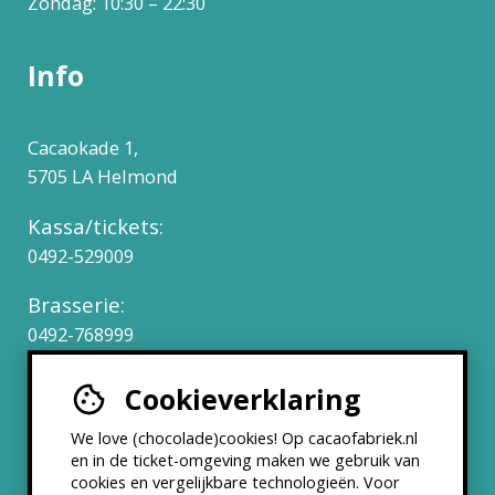
Zondag: 10:30 – 22:30
Info
Cacaokade 1,
5705 LA Helmond
Kassa/tickets:
0492-529009
Brasserie:
0492-768999
Cookieverklaring
Werken bij
We love (chocolade)cookies! Op cacaofabriek.nl
Partners & Samenwerkingen
en in de ticket-omgeving maken we gebruik van
cookies en vergelijkbare technologieën. Voor