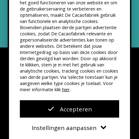
het goed functioneren van onze website en om
ANBI status
de gebruikerservaring te verbeteren en
optimaliseren, maakt De Cacaofabriek gebruik
Nieuwsbrief
van functionele en analytische cookies.
Bovendien plaatsen derde partijen advertentie
cookies, zodat De Cacaofabriek relevante en
gepersonaliseerde advertenties kan tonen op
andere websites. Dit betekent dat jouw
internetgedrag op basis van deze cookies door
derden gevolgd kan worden. Door op akkoord
te klikken, stem je in met het gebruik van
analytische cookies, tracking cookies en cookies
van derde partijen. Via ‘selectie toestaan’ kun je
Disclaimer
Privacyverklaring
Kleine lettertjes
aangeven welke type cookies je toelaat. Voor
VSCD Bezoekersvoorwaarden
meer informatie klik
hier
.
Website door
The Cre8ion.Lab
Accepteren
Instellingen aanpassen