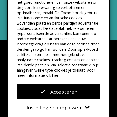
het goed functioneren van onze website en om
ANBI status
de gebruikerservaring te verbeteren en
optimaliseren, maakt De Cacaofabriek gebruik
Nieuwsbrief
van functionele en analytische cookies.
Bovendien plaatsen derde partijen advertentie
cookies, zodat De Cacaofabriek relevante en
gepersonaliseerde advertenties kan tonen op
andere websites. Dit betekent dat jouw
internetgedrag op basis van deze cookies door
derden gevolgd kan worden. Door op akkoord
te klikken, stem je in met het gebruik van
analytische cookies, tracking cookies en cookies
van derde partijen. Via ‘selectie toestaan’ kun je
Disclaimer
Privacyverklaring
Kleine lettertjes
aangeven welke type cookies je toelaat. Voor
VSCD Bezoekersvoorwaarden
meer informatie klik
hier
.
Website door
The Cre8ion.Lab
Accepteren
Instellingen aanpassen