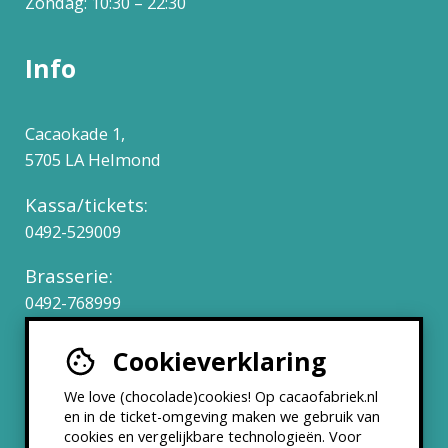
Zondag: 10:30 – 22:30
Info
Cacaokade 1,
5705 LA Helmond
Kassa/tickets:
0492-529009
Brasserie:
0492-768999
Cookieverklaring
Werken bij
We love (chocolade)cookies! Op cacaofabriek.nl
Partners & Samenwerkingen
en in de ticket-omgeving maken we gebruik van
cookies en vergelijkbare technologieën. Voor