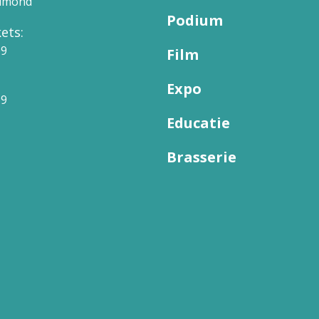
elmond
Podium
ets:
09
Film
Expo
99
Educatie
Brasserie